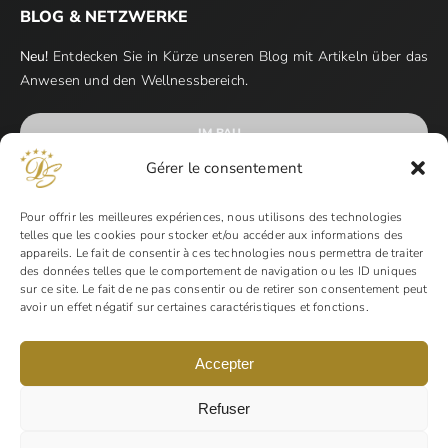
BLOG & NETZWERKE
Neu!
Entdecken Sie in Kürze unseren Blog mit Artikeln über das
Anwesen und den Wellnessbereich.
IM BAU…
Gérer le consentement
Pour offrir les meilleures expériences, nous utilisons des technologies
telles que les cookies pour stocker et/ou accéder aux informations des
appareils. Le fait de consentir à ces technologies nous permettra de traiter
ZAHLUNGSMETHODEN
des données telles que le comportement de navigation ou les ID uniques
sur ce site. Le fait de ne pas consentir ou de retirer son consentement peut
avoir un effet négatif sur certaines caractéristiques et fonctions.
Accepter
Refuser
Domaine Sévenier & Spa – Alle Rechte vorbehalten |
Gestaltung & Hosting
Indigo Theory