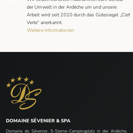
der Umwelt in der Ardèche um und unsere
Arbeit wird seit 2010 durch das Gütesiegel „Clef
Verte“ anerkannt.
Weitere Informationen
DOMAINE SÉVENIER & SPA
Domaine de Sévenier, 5-Sterne-Campingplatz in der Ardèche,