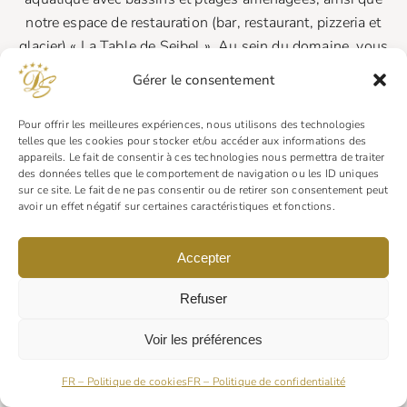
notre espace de restauration (bar, restaurant, pizzeria et
glacier) « La Table de Seibel ». Au sein du domaine, vous
trouverez une variété d’activités pour toute la famille,
Gérer le consentement
telles que des aires de jeux, un bike park, un mini-golf,
un terrain de pétanque, des tables de ping-pong… Des
Pour offrir les meilleures expériences, nous utilisons des technologies
animations et activités pour petits et grands, organisées
telles que les cookies pour stocker et/ou accéder aux informations des
appareils. Le fait de consentir à ces technologies nous permettra de traiter
et encadrées par nos équipes, vous sont proposées
des données telles que le comportement de navigation ou les ID uniques
chaque jour de l’été, vous garantissant une expérience
sur ce site. Le fait de ne pas consentir ou de retirer son consentement peut
avoir un effet négatif sur certaines caractéristiques et fonctions.
complète au cœur d’un environnement naturel préservé.
Accepter
HISTOIRE
Refuser
Un lieu chargé d’histoire, où chaque pierre raconte
un souvenir d’antan.
Voir les préférences
FR – Politique de cookies
FR – Politique de confidentialité
CAMPING 5 ÉTOILES
ESPACE BIEN-ÊTRE