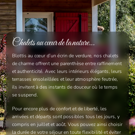
Chalets au cœur de la nature…
Blottis au cœur d’un écrin de verdure, nos chalets
de charme offrent une parenthèse entre raffinement
et authenticité. Avec leurs intérieurs élégants, leurs
terrasses ensoleillées et leur atmosphère feutrée,
ils invitent à des instants de douceur où le temps
se suspend.
Pour encore plus de confort et de liberté, les
arrivées et départs sont possibles tous les jours, y
compris en juillet et août. Vous pouvez ainsi choisir
la durée de votre séjour en toute flexibilité et éviter