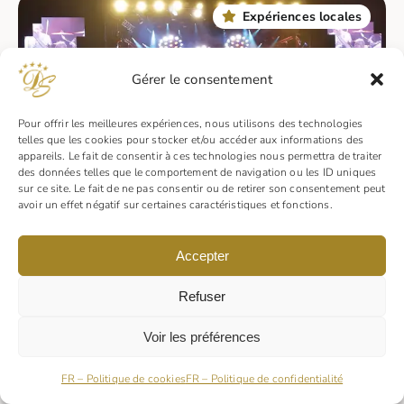
Expériences locales
Gérer le consentement
Pour offrir les meilleures expériences, nous utilisons des technologies
telles que les cookies pour stocker et/ou accéder aux informations des
appareils. Le fait de consentir à ces technologies nous permettra de traiter
des données telles que le comportement de navigation ou les ID uniques
sur ce site. Le fait de ne pas consentir ou de retirer son consentement peut
avoir un effet négatif sur certaines caractéristiques et fonctions.
Évènements & fêtes
Accepter
Festivals et fêtes traditionnelles qui animent l’Ardèche
toute l’année.
Refuser
Découvrez les grands évènements
Voir les préférences
Expériences locales
FR – Politique de cookies
FR – Politique de confidentialité
CAMPING 5 ÉTOILES
ESPACE BIEN-ÊTRE